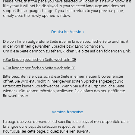
Please note, that the page you have selected will open in a new window. It is
likely that it will not be displayed in your selected language and does not
support the language change. If you like to return to your previous page,
simply close the newly opened window.
Deutsche Version
Die von Ihnen aufgerufene Seite ist eine länderspezifische Seite und nicht
in der von Ihnen gewählten Sprache bzw. Land vorhanden.
Um diese Seite dennoch zu sehen, klicken Sie bitte auf den folgenden Link:
» Zur länderspezifischen Seite wechseln DE
» Zur länderspezifischen Seite wechseln FR
Bitte beachten Sie, dass sich diese Seite in einem neuen Browserfenster
öffnet. Sie wird evtl. nicht in Ihrer gewünschten Sprache angezeigt und
unterstützt keinen Sprachwechsel. Wenn Sie auf die ursprüngliche Seite
wieder zurückkehren möchten, schliessen Sie einfach das neu geöffnete
Browserfenster.
Version française
La page que vous demandez est spécifique au pays et non-disponible dans
la langue ou le pays de sélection respectivement.
Pour visualiser cette page, cliquez sur le lien suivant :