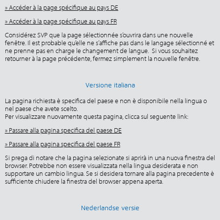
» Accéder à la page spécifique au pays DE
» Accéder à la page spécifique au pays FR
Considérez SVP que la page sélectionnée s’ouvrira dans une nouvelle
fenêtre. Il est probable qu’elle ne s’affiche pas dans le langage sélectionné et
ne prenne pas en charge le changement de langue. Si vous souhaitez
retourner à la page précédente, fermez simplement la nouvelle fenêtre.
Versione italiana
La pagina richiesta è specifica del paese e non è disponibile nella lingua o
nel paese che avete scelto.
Per visualizzare nuovamente questa pagina, clicca sul seguente link:
» Passare alla pagina specifica del paese DE
» Passare alla pagina specifica del paese FR
Si prega di notare che la pagina selezionate si aprirà in una nuova finestra del
browser. Potrebbe non essere visualizzata nella lingua desiderata e non
supportare un cambio lingua. Se si desidera tornare alla pagina precedente è
sufficiente chiudere la finestra del browser appena aperta.
Nederlandse versie