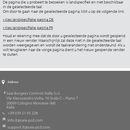
De pagina die u probeert te bezoeken is landspecifiek en niet beschikbaar
in de geselecteerde taal.
Om door te gaan naar de geselecteerde pagina, klikt u op de volgende link:
» Kies landspecifieke pagina DE
» Kies landspecifieke pagina FR
Houd er rekening mee dat de door u geselecteerde pagina wordt geopend
in een nieuw venster. Waarschijnlijk zal deze niet in de geselecteerde taal
worden weergegeven en wordt de taalverandering niet ondersteund. Als u
wilt terugkeren naar de vorige pagina dient u het nieuw geopende venster
te sluiten.
Address
Saia Burgess Controls Italia S.r.l.
Via Alesssandro Volta, 16 Scala C – Piano 7
20093
Cologno Monzese (MI)
Italia
+39 039 21 65 228
info.it@saia-pcd.com
support.it@saia-pcd.com