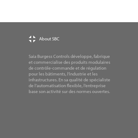
About SBC
Saia Burgess Controls développe, fabrique
et commercialise des produits modulaires
de contrôle-commande et de régulation
pour les bâtiments, l’industrie et les
infrastructures. En sa qualité de spécialiste
de l’automatisation flexible, l’entreprise
base son activité sur des normes ouvertes.