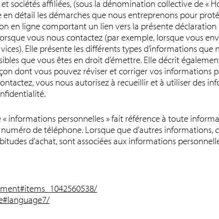
s et sociétés affiliées, (sous la dénomination collective de «
e en détail les démarches que nous entreprenons pour proté
n en ligne comportant un lien vers la présente déclaration (ap
orsque vous nous contactez (par exemple, lorsque vous en
vices). Elle présente les différents types d’informations q
ssibles que vous êtes en droit d’émettre. Elle décrit égalem
açon dont vous pouvez réviser et corriger vos informations p
ontactez, vous nous autorisez à recueillir et à utiliser des
fidentialité.
 « informations personnelles » fait référence à toute informat
 numéro de téléphone. Lorsque que d’autres informations, 
habitudes d’achat, sont associées aux informations personnelle
tement#items_1042560538/
ce#language7/