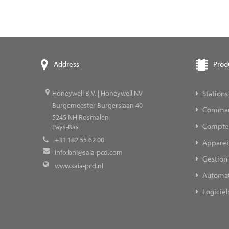
Prod
Address
Stations
Honeywell B.V. | Honeywell NV
Burgemeester Burgerslaan 40
Command
5245
NH Rosmalen
Compteur
Pays-Bas
+31 182 55 62 00
Appareil
info.bnl@saia-pcd.com
Gestion 
www.saia-pcd.nl
Automat
Logiciel