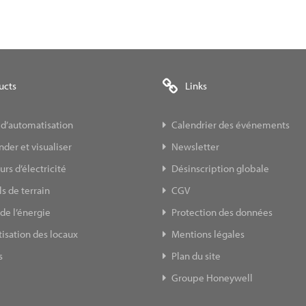
ucts
Links
 d’automatisation
Calendrier des événements
er et visualiser
Newsletter
s d’électricité
Désinscription globale
s de terrain
CGV
de l’énergie
Protection des données
isation des locaux
Mentions légales
s
Plan du site
Groupe Honeywell