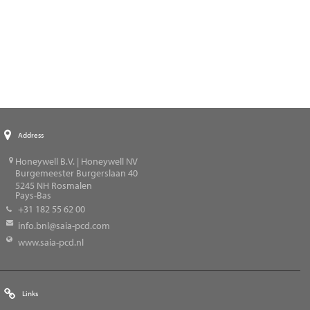
Address
Honeywell B.V. | Honeywell NV
Burgemeester Burgerslaan 40
5245
NH Rosmalen
Pays-Bas
+31 182 55 62 00
info.bnl@saia-pcd.com
www.saia-pcd.nl
Links