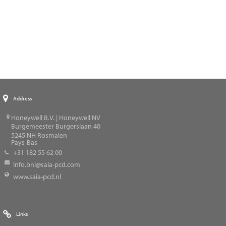
Address
Honeywell B.V. | Honeywell NV
Burgemeester Burgerslaan 40
5245
NH Rosmalen
Pays-Bas
+31 182 55 62 00
info.bnl@saia-pcd.com
www.saia-pcd.nl
Links