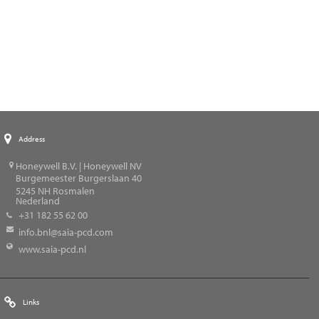
Address
Honeywell B.V. | Honeywell NV
Burgemeester Burgerslaan 40
5245
NH Rosmalen
Nederland
+31 182 55 62 00
info.bnl@saia-pcd.com
www.saia-pcd.nl
Links