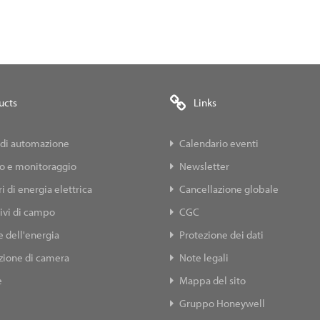
ucts
Links
 di automazione
Calendario eventi
lo e monitoraggio
Newsletter
i di energia elettrica
Cancellazione globale
ivi di campo
CGC
 dell'energia
Protezione dei dati
ione di camera
Note legali
e
Mappa del sito
Gruppo Honeywell