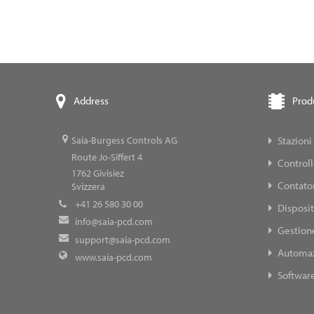
Prod
Address
Stazioni
Saia-Burgess Controls AG
Route Jo-Siffert 4
Control
1762
Givisiez
Contator
Svizzera
+41 26 580 30 00
Disposit
info@saia-pcd.com
Gestione
support@saia-pcd.com
Automaz
www.saia-pcd.com
Softwar