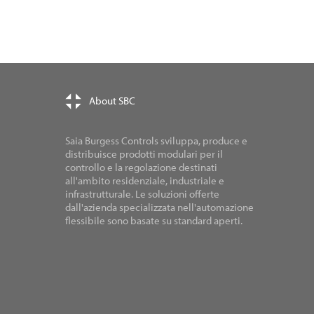
About SBC
Saia Burgess Controls sviluppa, produce e
distribuisce prodotti modulari per il
controllo e la regolazione destinati
all'ambito residenziale, industriale e
infrastrutturale. Le soluzioni offerte
dall'azienda specializzata nell'automazione
flessibile sono basate su standard aperti.