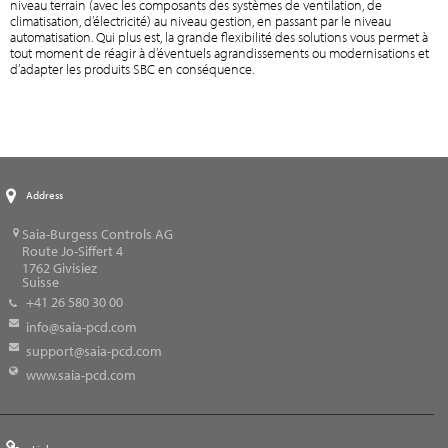
niveau terrain (avec les composants des systèmes de ventilation, de
climatisation, d’électricité) au niveau gestion, en passant par le niveau
automatisation. Qui plus est, la grande flexibilité des solutions vous permet à
tout moment de réagir à d’éventuels agrandissements ou modernisations et
d’adapter les produits SBC en conséquence.
Address
Saia-Burgess Controls AG
Route Jo-Siffert 4
1762
Givisiez
Suisse
+41 26 580 30 00
info@saia-pcd.com
support@saia-pcd.com
www.saia-pcd.com