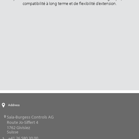
compatibilité à long terme et de flexibilité d’extension.
Address
Saia-Burgess Controls AG
Route Jo-Siffert 4
1762
Givisiez
Suisse
+41 26 580 30 00