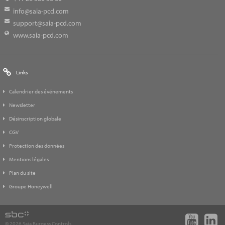
info@saia-pcd.com
support@saia-pcd.com
www.saia-pcd.com
Links
Calendrier des événements
Newsletter
Désinscription globale
CGV
Protection des données
Mentions légales
Plan du site
Groupe Honeywell
© 2026 Saia Burgess Controls