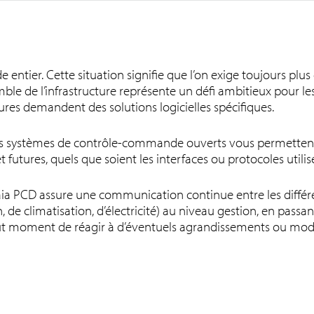
 entier. Cette situation signifie que l’on exige toujours plu
mble de l’infrastructure représente un défi ambitieux pour les
ures demandent des solutions logicielles spécifiques.
nos systèmes de contrôle-commande ouverts vous permettent 
t futures, quels que soient les interfaces ou protocoles utili
Saia PCD assure une communication continue entre les différ
de climatisation, d’électricité) au niveau gestion, en passant
out moment de réagir à d’éventuels agrandissements ou mode