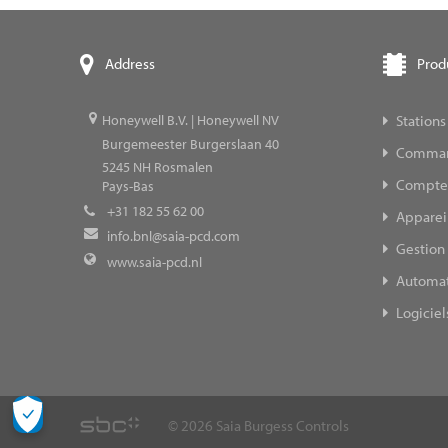
Prod
Address
Stations
Honeywell B.V. | Honeywell NV
Burgemeester Burgerslaan 40
Command
5245
NH Rosmalen
Compteur
Pays-Bas
+31 182 55 62 00
Appareil
info.bnl@saia-pcd.com
Gestion 
www.saia-pcd.nl
Automat
Logiciel
© 2026 Saia Burgess Controls