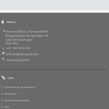
Address
Honeywell B.V. | Honeywell NV
Burgemeester Burgerslaan 40
5245
NH Rosmalen
Pays-Bas
+31 182 55 62 00
info.bnl@saia-pcd.com
www.saia-pcd.nl
Links
Calendrier des événements
Newsletter
Désinscription globale
CGV