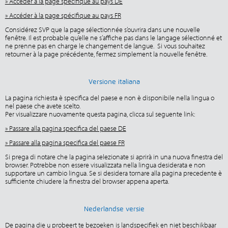
» Accéder à la page spécifique au pays DE
» Accéder à la page spécifique au pays FR
Considérez SVP que la page sélectionnée s’ouvrira dans une nouvelle
fenêtre. Il est probable qu’elle ne s’affiche pas dans le langage sélectionné et
ne prenne pas en charge le changement de langue. Si vous souhaitez
retourner à la page précédente, fermez simplement la nouvelle fenêtre.
Versione italiana
La pagina richiesta è specifica del paese e non è disponibile nella lingua o
nel paese che avete scelto.
Per visualizzare nuovamente questa pagina, clicca sul seguente link:
» Passare alla pagina specifica del paese DE
» Passare alla pagina specifica del paese FR
Si prega di notare che la pagina selezionate si aprirà in una nuova finestra del
browser. Potrebbe non essere visualizzata nella lingua desiderata e non
supportare un cambio lingua. Se si desidera tornare alla pagina precedente è
sufficiente chiudere la finestra del browser appena aperta.
Nederlandse versie
De pagina die u probeert te bezoeken is landspecifiek en niet beschikbaar