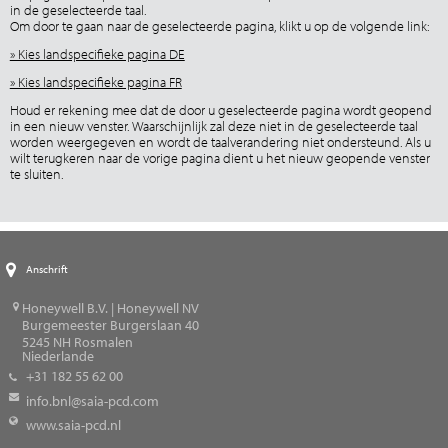
in de geselecteerde taal.
Om door te gaan naar de geselecteerde pagina, klikt u op de volgende link:
» Kies landspecifieke pagina DE
» Kies landspecifieke pagina FR
Houd er rekening mee dat de door u geselecteerde pagina wordt geopend
in een nieuw venster. Waarschijnlijk zal deze niet in de geselecteerde taal
worden weergegeven en wordt de taalverandering niet ondersteund. Als u
wilt terugkeren naar de vorige pagina dient u het nieuw geopende venster
te sluiten.
Anschrift
Honeywell B.V. | Honeywell NV
Burgemeester Burgerslaan 40
5245
NH Rosmalen
Niederlande
+31 182 55 62 00
info.bnl@saia-pcd.com
www.saia-pcd.nl