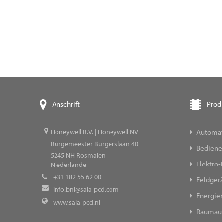
Prod
Anschrift
Automat
Honeywell B.V. | Honeywell NV
Burgemeester Burgerslaan 40
Bediene
5245
NH Rosmalen
Elektro-
Niederlande
+31 182 55 62 00
Feldger
info.bnl@saia-pcd.com
Energi
www.saia-pcd.nl
Raumau