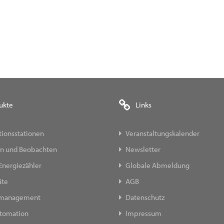
ukte
Links
ionsstationen
Veranstaltungskalender
n und Beobachten
Newsletter
Energiezähler
Globale Abmeldung
äte
AGB
emanagement
Datenschutz
tomation
Impressum