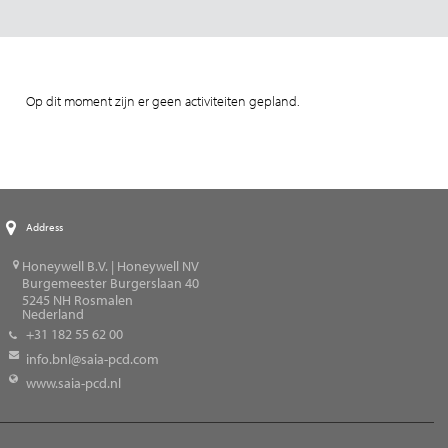
Op dit moment zijn er geen activiteiten gepland.
Address
Honeywell B.V. | Honeywell NV
Burgemeester Burgerslaan 40
5245
NH Rosmalen
Nederland
+31 182 55 62 00
info.bnl@saia-pcd.com
www.saia-pcd.nl