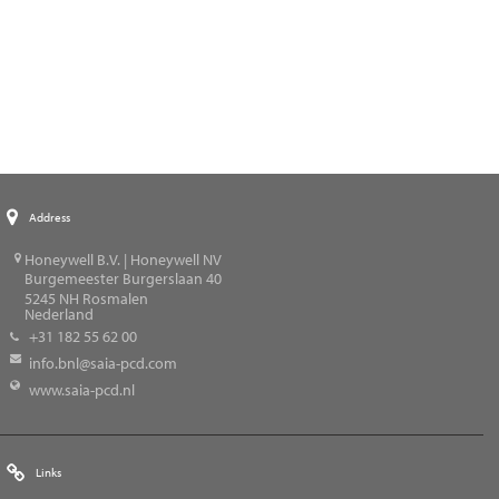
Address
Honeywell B.V. | Honeywell NV
Burgemeester Burgerslaan 40
5245
NH Rosmalen
Nederland
+31 182 55 62 00
info.bnl@saia-pcd.com
www.saia-pcd.nl
Links