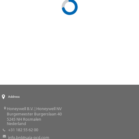
Address
Honeywell B.V. | Honeywell NV
Burgemeester Burgerslaan 40
5245
NH Rosmalen
Nederland
+31 182 55 62 00
info.bnl@saia-pcd.com