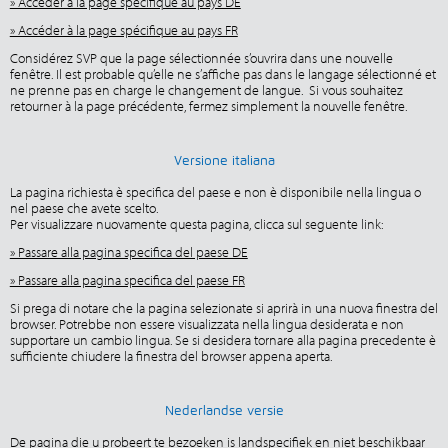
» Accéder à la page spécifique au pays DE
» Accéder à la page spécifique au pays FR
Considérez SVP que la page sélectionnée s’ouvrira dans une nouvelle
fenêtre. Il est probable qu’elle ne s’affiche pas dans le langage sélectionné et
ne prenne pas en charge le changement de langue. Si vous souhaitez
retourner à la page précédente, fermez simplement la nouvelle fenêtre.
Versione italiana
La pagina richiesta è specifica del paese e non è disponibile nella lingua o
nel paese che avete scelto.
Per visualizzare nuovamente questa pagina, clicca sul seguente link:
» Passare alla pagina specifica del paese DE
» Passare alla pagina specifica del paese FR
Si prega di notare che la pagina selezionate si aprirà in una nuova finestra del
browser. Potrebbe non essere visualizzata nella lingua desiderata e non
supportare un cambio lingua. Se si desidera tornare alla pagina precedente è
sufficiente chiudere la finestra del browser appena aperta.
Nederlandse versie
De pagina die u probeert te bezoeken is landspecifiek en niet beschikbaar