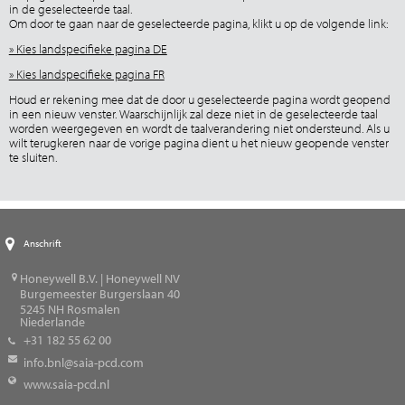
in de geselecteerde taal.
Om door te gaan naar de geselecteerde pagina, klikt u op de volgende link:
» Kies landspecifieke pagina DE
» Kies landspecifieke pagina FR
Houd er rekening mee dat de door u geselecteerde pagina wordt geopend
in een nieuw venster. Waarschijnlijk zal deze niet in de geselecteerde taal
worden weergegeven en wordt de taalverandering niet ondersteund. Als u
wilt terugkeren naar de vorige pagina dient u het nieuw geopende venster
te sluiten.
Anschrift
Honeywell B.V. | Honeywell NV
Burgemeester Burgerslaan 40
5245
NH Rosmalen
Niederlande
+31 182 55 62 00
info.bnl@saia-pcd.com
www.saia-pcd.nl