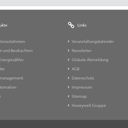
ukte
Links
ionsstationen
Veranstaltungskalender
n und Beobachten
Newsletter
Energiezähler
Globale Abmeldung
äte
AGB
emanagement
Datenschutz
tomation
Impressum
e
Sitemap
Honeywell Gruppe