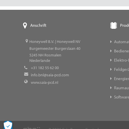
Prod
Anschrift
Automat
Honeywell B.V. | Honeywell NV
Burgemeester Burgerslaan 40
Bediene
5245
NH Rosmalen
Elektro-
Niederlande
+31 182 55 62 00
Feldger
info.bnl@saia-pcd.com
Energi
www.saia-pcd.nl
Raumau
Softwar