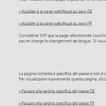
» Accéder à la page spécifique au pays DE
» Accéder à la page spécifique au pays FR
Considérez SVP que la page sélectionnée s’ouvrira
pas en charge le changement de langue. Si vous 
La pagina richiesta è specifica del paese e non è d
Per visualizzare nuovamente questa pagina, clicca
» Passare alla pagina specifica del paese DE
» Passare alla pagina specifica del paese FR