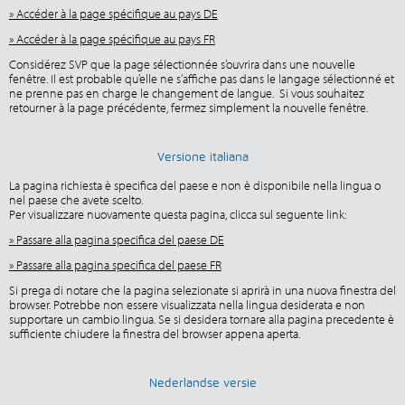
» Accéder à la page spécifique au pays DE
» Accéder à la page spécifique au pays FR
Considérez SVP que la page sélectionnée s’ouvrira dans une nouvelle
fenêtre. Il est probable qu’elle ne s’affiche pas dans le langage sélectionné et
ne prenne pas en charge le changement de langue. Si vous souhaitez
retourner à la page précédente, fermez simplement la nouvelle fenêtre.
Versione italiana
La pagina richiesta è specifica del paese e non è disponibile nella lingua o
nel paese che avete scelto.
Per visualizzare nuovamente questa pagina, clicca sul seguente link:
» Passare alla pagina specifica del paese DE
» Passare alla pagina specifica del paese FR
Si prega di notare che la pagina selezionate si aprirà in una nuova finestra del
browser. Potrebbe non essere visualizzata nella lingua desiderata e non
supportare un cambio lingua. Se si desidera tornare alla pagina precedente è
sufficiente chiudere la finestra del browser appena aperta.
Nederlandse versie