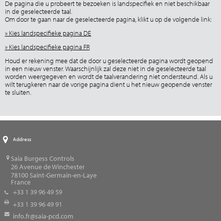
De pagina die u probeert te bezoeken is landspecifiek en niet beschikbaar
in de geselecteerde taal.
Om door te gaan naar de geselecteerde pagina, klikt u op de volgende link:
» Kies landspecifieke pagina DE
» Kies landspecifieke pagina FR
Houd er rekening mee dat de door u geselecteerde pagina wordt geopend
in een nieuw venster. Waarschijnlijk zal deze niet in de geselecteerde taal
worden weergegeven en wordt de taalverandering niet ondersteund. Als u
wilt terugkeren naar de vorige pagina dient u het nieuw geopende venster
te sluiten.
Address
Saia Burgess Controls
26 Avenue de Winchester
78100
Saint-Germain-en-Laye
France
+33 1 39 96 49 59
+33 1 39 96 49 91
info.fr@saia-pcd.com