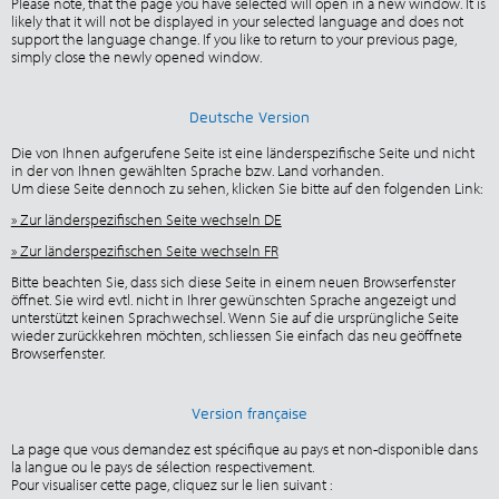
Please note, that the page you have selected will open in a new window. It is
likely that it will not be displayed in your selected language and does not
support the language change. If you like to return to your previous page,
simply close the newly opened window.
Deutsche Version
Die von Ihnen aufgerufene Seite ist eine länderspezifische Seite und nicht
in der von Ihnen gewählten Sprache bzw. Land vorhanden.
Um diese Seite dennoch zu sehen, klicken Sie bitte auf den folgenden Link:
» Zur länderspezifischen Seite wechseln DE
» Zur länderspezifischen Seite wechseln FR
Bitte beachten Sie, dass sich diese Seite in einem neuen Browserfenster
öffnet. Sie wird evtl. nicht in Ihrer gewünschten Sprache angezeigt und
unterstützt keinen Sprachwechsel. Wenn Sie auf die ursprüngliche Seite
wieder zurückkehren möchten, schliessen Sie einfach das neu geöffnete
Browserfenster.
Version française
La page que vous demandez est spécifique au pays et non-disponible dans
la langue ou le pays de sélection respectivement.
Pour visualiser cette page, cliquez sur le lien suivant :