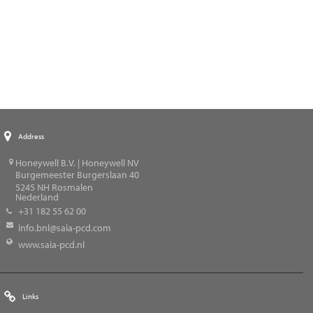
Address
Honeywell B.V. | Honeywell NV
Burgemeester Burgerslaan 40
5245
NH Rosmalen
Nederland
+31 182 55 62 00
info.bnl@saia-pcd.com
www.saia-pcd.nl
Links