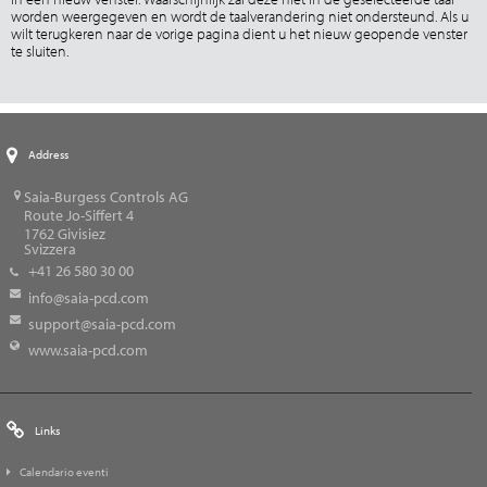
worden weergegeven en wordt de taalverandering niet ondersteund. Als u
wilt terugkeren naar de vorige pagina dient u het nieuw geopende venster
te sluiten.
Address
Saia-Burgess Controls AG
Route Jo-Siffert 4
1762
Givisiez
Svizzera
+41 26 580 30 00
info@saia-pcd.com
support@saia-pcd.com
www.saia-pcd.com
Links
Calendario eventi