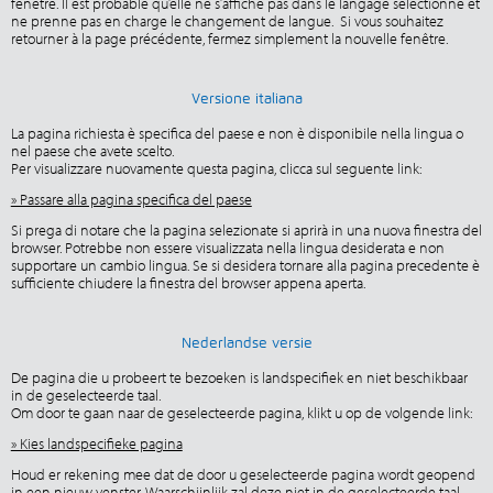
fenêtre. Il est probable qu’elle ne s’affiche pas dans le langage sélectionné et
ne prenne pas en charge le changement de langue. Si vous souhaitez
retourner à la page précédente, fermez simplement la nouvelle fenêtre.
Versione italiana
La pagina richiesta è specifica del paese e non è disponibile nella lingua o
nel paese che avete scelto.
Per visualizzare nuovamente questa pagina, clicca sul seguente link:
» Passare alla pagina specifica del paese
Si prega di notare che la pagina selezionate si aprirà in una nuova finestra del
browser. Potrebbe non essere visualizzata nella lingua desiderata e non
supportare un cambio lingua. Se si desidera tornare alla pagina precedente è
sufficiente chiudere la finestra del browser appena aperta.
Nederlandse versie
De pagina die u probeert te bezoeken is landspecifiek en niet beschikbaar
in de geselecteerde taal.
Om door te gaan naar de geselecteerde pagina, klikt u op de volgende link:
» Kies landspecifieke pagina
Houd er rekening mee dat de door u geselecteerde pagina wordt geopend
in een nieuw venster. Waarschijnlijk zal deze niet in de geselecteerde taal