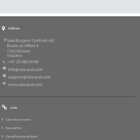
Address
Saia-Burgess Controls AG
Route Jo-Siffert 4
1762
Givisiez
Svizzera
+41 26 580 30 00
info@saia-pcd.com
support@saia-pcd.com
www.saia-pcd.com
Links
Calendario eventi
Newsletter
Cancellazione globale