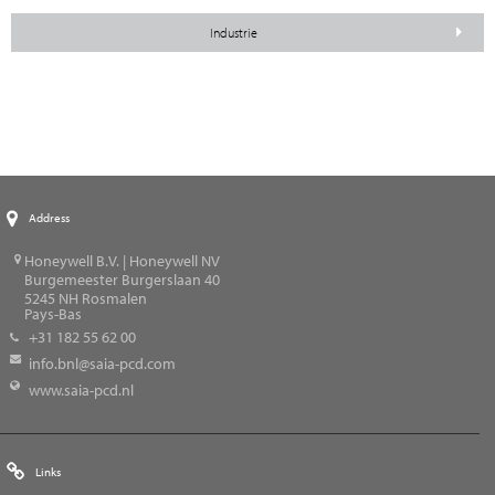
Industrie
Address
Honeywell B.V. | Honeywell NV
Burgemeester Burgerslaan 40
5245
NH Rosmalen
Pays-Bas
+31 182 55 62 00
info.bnl@saia-pcd.com
www.saia-pcd.nl
Links