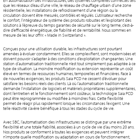
En automatisation des infrastructures, des systèmes complexes connectés tels
que les réseaux d’eau d’une ville, le réseau de chauffage urbain d’une zone
résidentielle, les installations de refroidissement d’une région ou la
circulation doivent être mesurés, contrôlés et régulés. L’utilisateur recherche
le confort, l’intégrateur de système des produits robustes et l’exploitant des
solutions à l’épreuve du temps garantes de sécurité sur le long terme, c’est-à-
dire d’efficacité énergétique, de fiabilité et de rentabilité. Nous sommes en
mesure de les leur offrir. « Made in Switzerland ».
Conçues pour une utilisation durable, les infrastructures sont pourtant
amenées à évoluer constamment. Elles se complexifient, sont modernisées et
doivent pouvoir s’adapter à des conditions d’exploitation changeantes. Une
station d’automatisation traditionnelle n’est tout simplement pas adaptée à ce
type de situation. La moindre modification ou extension représente un coût
élevé en termes de ressources humaines, temporelles et financières. Face à
de nouvelles exigences, les produits Saia PCD ne cessent d’évoluer pour
satisfaire les besoins réels des clients. Là où l’automatisation traditionnelle
demande l’installation de logiciels et matériels propriétaires supplémentaires,
dont l’entretien et le fonctionnement sont coûteux, la technologie Saia PCD
peut être reprogrammée ou modifiée à moindres frais. Cette flexibilité
permet de réagir plus rapidement lorsque les circonstances l’exigent. Une
telle réactivité s’avère bénéfique à tous les stades du cycle de vie.
Avec SBC, l’automatisation des infrastructures se distingue par une extrême
flexibilité et une totale fiabilité, associées à un cycle de vie d’au moins 20 ans.
Nos produits se conforment à toutes les exigences et peuvent intégrer
n’importe quelle modification ou adaptation en cours de fonctionnement,