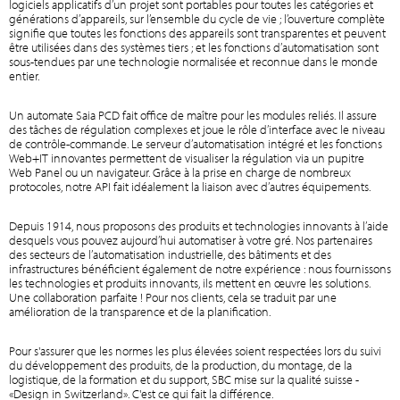
logiciels applicatifs d’un projet sont portables pour toutes les catégories et
générations d’appareils, sur l’ensemble du cycle de vie ; l’ouverture complète
signifie que toutes les fonctions des appareils sont transparentes et peuvent
être utilisées dans des systèmes tiers ; et les fonctions d’automatisation sont
sous-tendues par une technologie normalisée et reconnue dans le monde
entier.
Un automate Saia PCD fait office de maître pour les modules reliés. Il assure
des tâches de régulation complexes et joue le rôle d’interface avec le niveau
de contrôle-commande. Le serveur d’automatisation intégré et les fonctions
Web+IT innovantes permettent de visualiser la régulation via un pupitre
Web Panel ou un navigateur. Grâce à la prise en charge de nombreux
protocoles, notre API fait idéalement la liaison avec d’autres équipements.
Depuis 1914, nous proposons des produits et technologies innovants à l’aide
desquels vous pouvez aujourd’hui automatiser à votre gré. Nos partenaires
des secteurs de l’automatisation industrielle, des bâtiments et des
infrastructures bénéficient également de notre expérience : nous fournissons
les technologies et produits innovants, ils mettent en œuvre les solutions.
Une collaboration parfaite ! Pour nos clients, cela se traduit par une
amélioration de la transparence et de la planification.
Pour s'assurer que les normes les plus élevées soient respectées lors du suivi
du développement des produits, de la production, du montage, de la
logistique, de la formation et du support, SBC mise sur la qualité suisse -
«Design in Switzerland». C'est ce qui fait la différence.