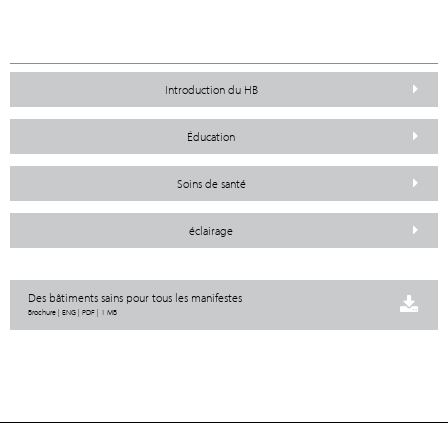
Introduction du HB
Éducation
Soins de santé
éclairage
Des bâtiments sains pour tous les manifestes
Brochure | ENG | PDF | 1 MB