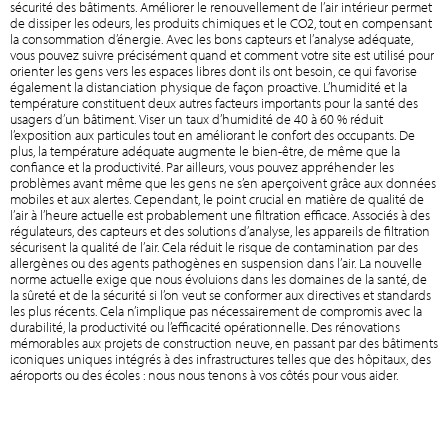
sécurité des bâtiments. Améliorer le renouvellement de l’air intérieur permet
de dissiper les odeurs, les produits chimiques et le CO2, tout en compensant
la consommation d’énergie. Avec les bons capteurs et l’analyse adéquate,
vous pouvez suivre précisément quand et comment votre site est utilisé pour
orienter les gens vers les espaces libres dont ils ont besoin, ce qui favorise
également la distanciation physique de façon proactive. L’humidité et la
température constituent deux autres facteurs importants pour la santé des
usagers d’un bâtiment. Viser un taux d’humidité de 40 à 60 % réduit
l’exposition aux particules tout en améliorant le confort des occupants. De
plus, la température adéquate augmente le bien-être, de même que la
confiance et la productivité. Par ailleurs, vous pouvez appréhender les
problèmes avant même que les gens ne s’en aperçoivent grâce aux données
mobiles et aux alertes. Cependant, le point crucial en matière de qualité de
l’air à l’heure actuelle est probablement une filtration efficace. Associés à des
régulateurs, des capteurs et des solutions d’analyse, les appareils de filtration
sécurisent la qualité de l’air. Cela réduit le risque de contamination par des
allergènes ou des agents pathogènes en suspension dans l’air. La nouvelle
norme actuelle exige que nous évoluions dans les domaines de la santé, de
la sûreté et de la sécurité si l’on veut se conformer aux directives et standards
les plus récents. Cela n’implique pas nécessairement de compromis avec la
durabilité, la productivité ou l’efficacité opérationnelle. Des rénovations
mémorables aux projets de construction neuve, en passant par des bâtiments
iconiques uniques intégrés à des infrastructures telles que des hôpitaux, des
aéroports ou des écoles : nous nous tenons à vos côtés pour vous aider.