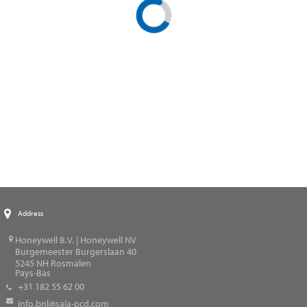
Address
Honeywell B.V. | Honeywell NV
Burgemeester Burgerslaan 40
5245
NH Rosmalen
Pays-Bas
+31 182 55 62 00
info.bnl@saia-pcd.com