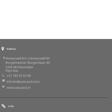
Address
Honeywell B.V. | Honeywell NV
Burgemeester Burgerslaan 40
5245
NH Rosmalen
Pays-Bas
+31 182 55 62 00
info.bnl@saia-pcd.com
www.saia-pcd.nl
Links