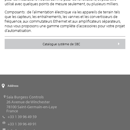
utilisé avec quelques points de mesure seulement, ou plusieurs milliers.
Composants : de l’alimentation électrique via les appareils de terrain tels
que les capteurs, les entraînements, les vannes et les convertisseurs de
fréquence, aux commutateurs Ethernet et aux amplificateurs séparateurs,
nous vous proposons une gamme complète d’accessoires pour votre projet
d’automatisation.
Catalogue système de SBC
Address
Saia Burgess Controls
26 Avenue de Winchester
78100
Saint-Germain-en-Laye
France
+33 1 39 96 49 59
+33 1 39 96 49 91