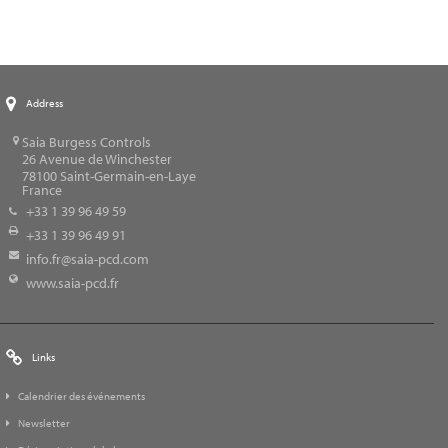
Address
Saia Burgess Controls
26 Avenue de Winchester
78100
Saint-Germain-en-Laye
France
+33 1 39 96 49 59
+33 1 39 96 49 91
info.fr@saia-pcd.com
www.saia-pcd.fr
Links
Calendrier des événements
Newsletter