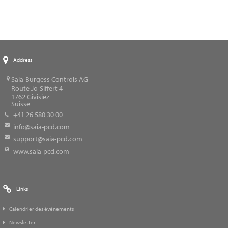
Address
Saia-Burgess Controls AG
Route Jo-Siffert 4
1762
Givisiez
Suisse
+41 26 580 30 00
info@saia-pcd.com
support@saia-pcd.com
www.saia-pcd.com
Links
Calendrier des événements
Newsletter