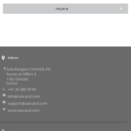
Industrie
Address
Saia-Burgess Controls AG
Route Jo-Siffert 4
1762
Givisiez
Suisse
+41 26 580 30 00
info@saia-pcd.com
support@saia-pcd.com
www.saia-pcd.com