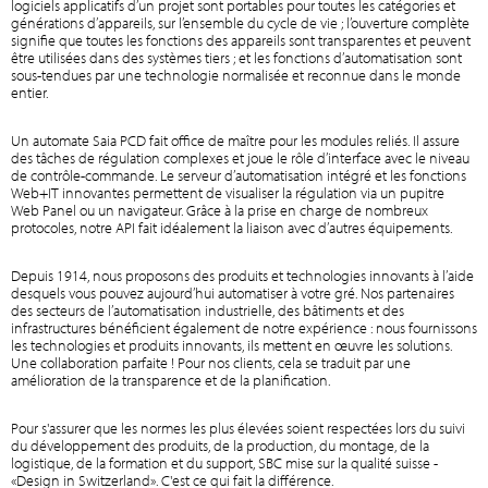
logiciels applicatifs d’un projet sont portables pour toutes les catégories et
générations d’appareils, sur l’ensemble du cycle de vie ; l’ouverture complète
signifie que toutes les fonctions des appareils sont transparentes et peuvent
être utilisées dans des systèmes tiers ; et les fonctions d’automatisation sont
sous-tendues par une technologie normalisée et reconnue dans le monde
entier.
Un automate Saia PCD fait office de maître pour les modules reliés. Il assure
des tâches de régulation complexes et joue le rôle d’interface avec le niveau
de contrôle-commande. Le serveur d’automatisation intégré et les fonctions
Web+IT innovantes permettent de visualiser la régulation via un pupitre
Web Panel ou un navigateur. Grâce à la prise en charge de nombreux
protocoles, notre API fait idéalement la liaison avec d’autres équipements.
Depuis 1914, nous proposons des produits et technologies innovants à l’aide
desquels vous pouvez aujourd’hui automatiser à votre gré. Nos partenaires
des secteurs de l’automatisation industrielle, des bâtiments et des
infrastructures bénéficient également de notre expérience : nous fournissons
les technologies et produits innovants, ils mettent en œuvre les solutions.
Une collaboration parfaite ! Pour nos clients, cela se traduit par une
amélioration de la transparence et de la planification.
Pour s'assurer que les normes les plus élevées soient respectées lors du suivi
du développement des produits, de la production, du montage, de la
logistique, de la formation et du support, SBC mise sur la qualité suisse -
«Design in Switzerland». C'est ce qui fait la différence.