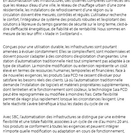
En automatisation des infrastructures, des systèmes complexes connectés tels
que les réseaux d’eau d’une ville, le réseau de chauffage urbain d’une zone
résidentielle, les installations de refroidissement d’une région ou la
circulation doivent être mesurés, contrôlés et régulés. L’utilisateur recherche
le confort, l’intégrateur de système des produits robustes et l’exploitant des
solutions à l’épreuve du temps garantes de sécurité sur le long terme, c’est-à-
dire d’efficacité énergétique, de fiabilité et de rentabilité. Nous sommes en
mesure de les leur offrir. « Made in Switzerland ».
Conçues pour une utilisation durable, les infrastructures sont pourtant
amenées à évoluer constamment. Elles se complexifient, sont modernisées et
doivent pouvoir s’adapter à des conditions d’exploitation changeantes. Une
station d’automatisation traditionnelle n’est tout simplement pas adaptée à ce
type de situation. La moindre modification ou extension représente un coût
élevé en termes de ressources humaines, temporelles et financières. Face à
de nouvelles exigences, les produits Saia PCD ne cessent d’évoluer pour
satisfaire les besoins réels des clients. Là où l’automatisation traditionnelle
demande l’installation de logiciels et matériels propriétaires supplémentaires,
dont l’entretien et le fonctionnement sont coûteux, la technologie Saia PCD
peut être reprogrammée ou modifiée à moindres frais. Cette flexibilité
permet de réagir plus rapidement lorsque les circonstances l’exigent. Une
telle réactivité s’avère bénéfique à tous les stades du cycle de vie.
Avec SBC, l’automatisation des infrastructures se distingue par une extrême
flexibilité et une totale fiabilité, associées à un cycle de vie d’au moins 20 ans.
Nos produits se conforment à toutes les exigences et peuvent intégrer
n’importe quelle modification ou adaptation en cours de fonctionnement,