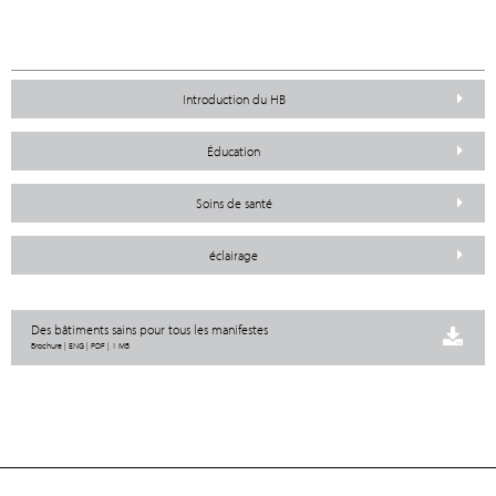
Introduction du HB
Éducation
Soins de santé
éclairage
Des bâtiments sains pour tous les manifestes
Brochure | ENG | PDF | 1 MB