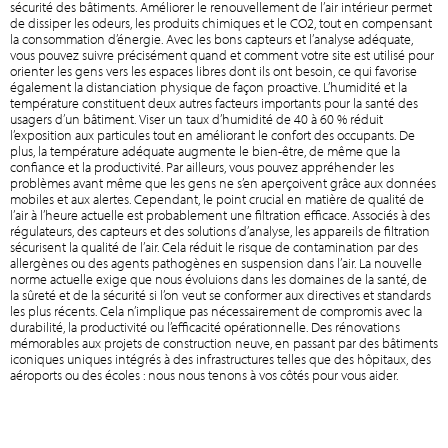
sécurité des bâtiments. Améliorer le renouvellement de l’air intérieur permet
de dissiper les odeurs, les produits chimiques et le CO2, tout en compensant
la consommation d’énergie. Avec les bons capteurs et l’analyse adéquate,
vous pouvez suivre précisément quand et comment votre site est utilisé pour
orienter les gens vers les espaces libres dont ils ont besoin, ce qui favorise
également la distanciation physique de façon proactive. L’humidité et la
température constituent deux autres facteurs importants pour la santé des
usagers d’un bâtiment. Viser un taux d’humidité de 40 à 60 % réduit
l’exposition aux particules tout en améliorant le confort des occupants. De
plus, la température adéquate augmente le bien-être, de même que la
confiance et la productivité. Par ailleurs, vous pouvez appréhender les
problèmes avant même que les gens ne s’en aperçoivent grâce aux données
mobiles et aux alertes. Cependant, le point crucial en matière de qualité de
l’air à l’heure actuelle est probablement une filtration efficace. Associés à des
régulateurs, des capteurs et des solutions d’analyse, les appareils de filtration
sécurisent la qualité de l’air. Cela réduit le risque de contamination par des
allergènes ou des agents pathogènes en suspension dans l’air. La nouvelle
norme actuelle exige que nous évoluions dans les domaines de la santé, de
la sûreté et de la sécurité si l’on veut se conformer aux directives et standards
les plus récents. Cela n’implique pas nécessairement de compromis avec la
durabilité, la productivité ou l’efficacité opérationnelle. Des rénovations
mémorables aux projets de construction neuve, en passant par des bâtiments
iconiques uniques intégrés à des infrastructures telles que des hôpitaux, des
aéroports ou des écoles : nous nous tenons à vos côtés pour vous aider.