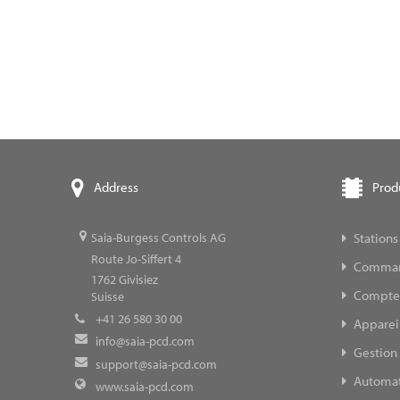
Prod
Address
Stations
Saia-Burgess Controls AG
Route Jo-Siffert 4
Command
1762
Givisiez
Compteur
Suisse
+41 26 580 30 00
Appareil
info@saia-pcd.com
Gestion 
support@saia-pcd.com
Automat
www.saia-pcd.com