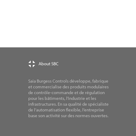
About SBC
Saia Burgess Controls développe, fabrique
et commercialise des produits modulaires
de contrôle-commande et de régulation
pour les bâtiments, l’industrie et les
infrastructures. En sa qualité de spécialiste
de l’automatisation flexible, l’entreprise
base son activité sur des normes ouvertes.