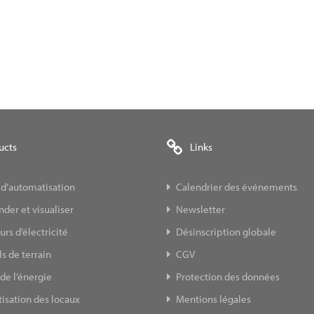
ucts
Links
 d’automatisation
Calendrier des événements
er et visualiser
Newsletter
s d’électricité
Désinscription globale
s de terrain
CGV
de l’énergie
Protection des données
isation des locaux
Mentions légales