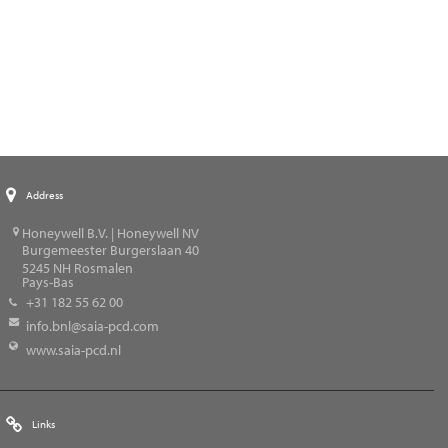
Address
Honeywell B.V. | Honeywell NV
Burgemeester Burgerslaan 40
5245
NH Rosmalen
Pays-Bas
+31 182 55 62 00
info.bnl@saia-pcd.com
www.saia-pcd.nl
Links