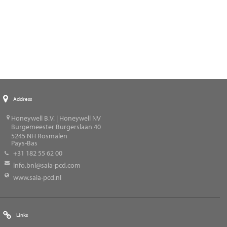
Address
Honeywell B.V. | Honeywell NV
Burgemeester Burgerslaan 40
5245
NH Rosmalen
Pays-Bas
+31 182 55 62 00
info.bnl@saia-pcd.com
www.saia-pcd.nl
Links