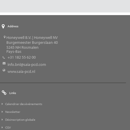
Address
Honeywell B.V. | Honeywell NV
Burgemeester Burgerslaan 40
5245
NH Rosmalen
Pays-Bas
+31 182 55 62 00
info.bnl@saia-pcd.com
www.saia-pcd.nl
Links
Calendrier des événements
Newsletter
Désinscription globale
CGV