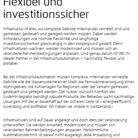
Flexibel und
investitionssicher
Infrastruktur ist alles, wo komplexe Gebilde miteinander vernetzt sind und
gemessen, gesteuert und geregelt werden müssen. Dabei werden
Anforderungen wie höchste Flexibilität und langfristige
Investitionssicherheit gleichrangig in den Vordergrund gestellt. Denn
Infrastrukturen wachsen, werden modernisiert und müssen sich an
veränderte Rahmenbedingungen anpassen. Und genau darum ist SBC Ihr
idealer Partner in der Infrastrukturautomation – nachhaltig, flexibel und
portabel.
Bei der Infrastrukturautomation müssen komplexe, miteinander vernetzte
Gebilde wie die Wassersysteme einer Stadt, die Fernwärmeversorgung eines
Wohngebiets, die Kühlanlagen für Regionen oder der Verkehr gemessen,
gesteuert und geregelt werden. Der Nutzer wünscht Komfort, der
Systemintegrator benötigt robuste Produkte, der Betreiber sucht nachhaltige
Lösungen, mit der er dauerhaft auf der sicheren Seite ist – energieeffizient,
zuverlässig und profitabel. Wir haben sie. «Made in Switzerland.»
Infrastrukturen sind auf Dauer angelegt und doch stets der Veränderung
unterworfen. Sie werden erweitert, modernisiert und müssen sich
veränderten Rahmenbedingungen anpassen. Herkömmliche
Automationstechnik ist darauf nicht ausgelegt. Jede Anpassung und