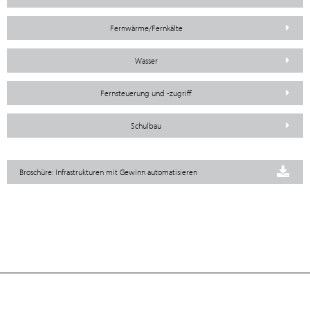
Fernwärme/Fernkälte
Wasser
Fernsteuerung und -zugriff
Schulbau
Broschüre: Infrastrukturen mit Gewinn automatisieren