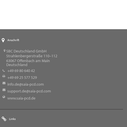
Anschrift
SBC Deutschland GmbH
Strahlenbergerstraße 110–112
63067
Offenbach am Main
Deutschland
+49 69 80 640 42
+49 69 25 577 529
info.de@saia-pcd.com
support.de@saia-pcd.com
www.saia-pcd.de
Links