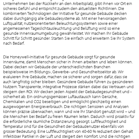
Unternehmen bei der Rückkehr an den Arbeitsplatz, gibt ihnen vor Ort ein
sicheres Gefühl und entspricht zudem den aktuellsten Richtlinien. Die
kombinierten Technologien der Initiative für gesunde Gebäude decken
dabei durchgängig alle Gebäudesysteme ab. Mit einer hervorragenden
Luftqualität, nutzerorientierten Beleuchtungssystemen sowie einer
angemessenen Tageslichtausleuchtung und Belüftung wird so eine
gesunde Innenraumumgebung gewährleistet. Wir machen Ihr Gebäude
Schritt für Schritt gesünder: Starten Sie einfach und erweitern Sie Ihr System
nach Bedarf.
Die Honeywell-Initiative für gesunde Gebäude sorgt für gesunde
Innenräume, damit Menschen sicher in ihnen arbeiten und leben können.
Dabei decken wir Gebäude der unterschiedlichsten Branchen
beispielsweise im Bildungs-, Gewerbe- und Gesundheitssektor ab. Wir
evaluieren Ihre Gebäude, machen sie sicherer und sorgen dafür, dass sie
auch langfristig sicher bleiben. Gesündere Gebäude führen zu gesünderen
Nutzern. Transparente, integrative Prozesse stärken dabei das Vertrauen und
steigern den ROI. Wir decken jeden Aspekt der Gebäudegesundheit und -
sicherheit ab. Ein ordnungsgemässer Luftaustausch kann Gerüche,
Chemikalien und CO2 beseitigen und ermöglicht gleichzeitig einen
ausgewogenen Energieverbrauch. Die richtigen Sensoren und Analysen
können präzise überwachen, wann und wie Ihr Standort genutzt wird – und
die Menschen bei Bedarf zu freien Räumen leiten. Dadurch wird proaktiv für
die erforderliche räumliche Distanzierung gesorgt. Luftfeuchtigkeit und
Temperatur sind für die Gesundheit der Gebäudenutzer ebenfalls von
grosser Bedeutung. Eine Luftfeuchtigkeit von 40-60 % reduziert den Gehalt
infektiöser Partikel in der Luft und steigert den Komfort. Und die richtigen