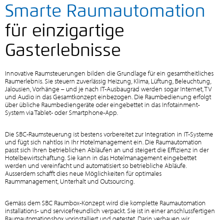
Smarte Raumautomation
für einzigartige
Gasterlebnisse
Innovative Raumsteuerungen bilden die Grundlage für ein gesamtheitliches
Raumerlebnis. Sie steuern zuverlässig Heizung, Klima, Lüftung, Beleuchtung,
Jalousien, Vorhänge – und je nach IT-Ausbaugrad werden sogar Internet, TV
und Audio in das Gesamtkonzept einbezogen. Die Raumbedienung erfolgt
über übliche Raumbediengeräte oder eingebettet in das Infotainment-
System via Tablet- oder Smartphone-App.
Die SBC-Raumsteuerung ist bestens vorbereitet zur Integration in IT-Systeme
und fügt sich nahtlos in Ihr Hotelmanagement ein. Die Raumautomation
passt sich Ihren betrieblichen Abläufen an und steigert die Effizienz in der
Hotelbewirtschaftung. Sie kann in das Hotelmanagement eingebettet
werden und vereinfacht und automatisiert so betriebliche Abläufe.
Ausserdem schafft dies neue Möglichkeiten für optimales
Raummanagement, Unterhalt und Outsourcing.
Gemäss dem SBC Raumbox-Konzept wird die komplette Raumautomation
installations- und servicefreundlich verpackt. Sie ist in einer anschlussfertigen
Raumautomationsbox vorinstalliert und getestet. Darin verbauen wir