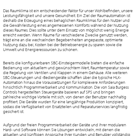
Das Raumklima ist ein entscheidender Faktor für unser Wohlbefinden, unsere
Leistungsfähigkeit und unsere Gesundheit. Ein Ziel der Raumautomation ist
deshalb die Erzeugung eines behaglichen Raumklimas für den Nutzer und
die Gewährleistung eines angemessenen Komforts während der Nutzung
dieses Raumes. Dies sollte unter dem Einsatz von möglichst wenig Energie
erreicht werden. Wenn Räume für verschiedene Zwecke genutzt werden,
trägt eine an die wechselnden Begebenheiten angepasste, optimierte
Nutzung dazu bei, Kosten bei der Betriebsenergie zu sparen sowie die
Umwelt und Energieressourcen zu schonen.
Bereits die konfigurierbaren SBC-Einsteigermodelle bieten die einfache
Bedienung von aktuellem und gewünschtem Wert, Raumtemperatur sowie
die Regelung von Ventilen und Klappen in einem Gehäuse. Alle weiteren
SBC-Steuerungen und -Bediengeräte schaffen über die typische HLK-
Automation hinaus die Voraussetzungen für komplexere Anforderungen
hinsichtlich Programmierbarkeit und Kommunikation. Die von Saia Burgess
Controls hergestellten Steuergeräte basieren auf SPS und bringen
zahlreiche wichtige Vorteile mit sich, von denen der Benutzer nachhaltig
profitiert. Die Geräte wurden für eine langjährige Produktion konzipiert,
sodass die Verfügbarkeit von Ersatzteilen und Reparaturservices langfristig
gesichert ist.
Aufgrund der freien Programmierbarkeit der Geräte und ihrer modularen
Hard- und Software können Sie Lösungen entwickeln, mit denen die
aktuellen und künftigen Ansprüche Ihrer Kunden und Benutzer vollständig