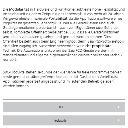
Die
Modularität
in Hardware und Funktion erlaubt eine hohe Flexibilität und
Anpassbarkeit zu jedem Zeitpunkt des Lebenszyklus von mehr als 20 Jahren.
Wir gewährleisten maximale
Portabilität
, da die Applikationssoftware eines
Projektes im gesamten Lebenszyklus über alle Geräteklassen und auch
Gerätegenerationen portierbar ist – auch vom Eigentümer oder Betreiber
selbst. Komplette
Offenheit
bedeutet bei SBC, dass alle Gerätefunktionen
und -daten von aussen gesehen und genutzt werden können. Diese
Offenheit besteht auch beim Engineeringtool, denn Saia PG5-Softwaretools
sind allen zugänglich. Ausserdem verwenden wir
nicht-proprietäre
Technik
: Die Automationsfunktionen der Saia PCD-Geräte werden mit
standardisierter und allgemein gebräuchlicher, weltweit bekannter Technik
realisiert.
SBC-Produkte stehen seit Ende der 70er Jahre für freie Programmierbarkeit
sowie generationsübergreifende Kompatibilität. Das hat den Vorteil, dass
Applikationen jederzeit angepasst und im laufenden Betrieb geladen
werden können.
HLK
Industrie