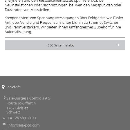
analysieren und den Ressourceneinsatz zu optimieren. Ob bei
Neuinstallationen oder Nachrüstungen, bei wenigen Messpunkten oder
Tausenden von Messstellen.
Komponenten: Von Spannungsversorgungen über Feldgeräte wie Fühler,
Antriebe, Ventile und Frequenzumrichter bis hin zu Ethernet-Switches
und Trennverstärkern: Wir bieten Ihnen umfangreiches Zubehör für Ihre
Automatisierung.
SBC Systemkatalog
Anschrift
Saia-Burgess Controls AG
Route Jo-Siffert 4
1762
Givisiez
Schweiz
+41 26 580 30 00
info@saia-pcd.com