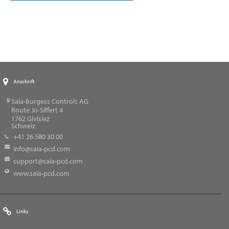
Anschrift
Saia-Burgess Controls AG
Route Jo-Siffert 4
1762
Givisiez
Schweiz
+41 26 580 30 00
info@saia-pcd.com
support@saia-pcd.com
www.saia-pcd.com
Links