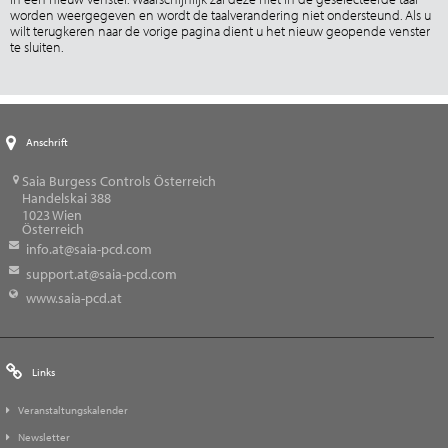
worden weergegeven en wordt de taalverandering niet ondersteund. Als u
wilt terugkeren naar de vorige pagina dient u het nieuw geopende venster
te sluiten.
Anschrift
Saia Burgess Controls Österreich
Handelskai 388
1023
Wien
Österreich
info.at@saia-pcd.com
support.at@saia-pcd.com
www.saia-pcd.at
Links
Veranstaltungskalender
Newsletter