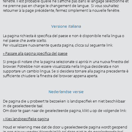
fenêtre. Il est probable qu’elle ne s’affiche pas dans le langage sélectionné et
ne prenne pas en charge le changement de langue. Si vous souhaitez
retourner à la page précédente, fermez simplement la nouvelle fenêtre.
Versione italiana
La pagina richiesta è specifica del paese e non è disponibile nella lingua o
nel paese che avete scelto.
Per visualizzare nuovamente questa pagina, clicca sul seguente link:
» Passare alla pagina specifica del paese
Si prega di notare che la pagina selezionate si aprirà in una nuova finestra del
browser. Potrebbe non essere visualizzata nella lingua desiderata e non
supportare un cambio lingua. Se si desidera tornare alla pagina precedente è
sufficiente chiudere la finestra del browser appena aperta.
Nederlandse versie
De pagina die u probeert te bezoeken is landspecifiek en niet beschikbaar
in de geselecteerde taal.
Om door te gaan naar de geselecteerde pagina, klikt u op de volgende link:
» Kies landspecifieke pagina
Houd er rekening mee dat de door u geselecteerde pagina wordt geopend
in een nieuw venster. Waarschijnlijk zal deze niet in de geselecteerde taal